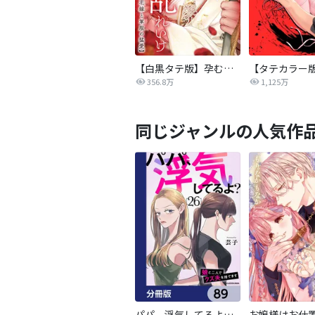
【白黒タテ版】孕むまで乱れいけ～身代わり花嫁と軍服の猛愛
356.8万
1,125万
同じジャンルの人気作
パパ、浮気してるよ？娘と二人でクズ夫を捨てます【分冊版】