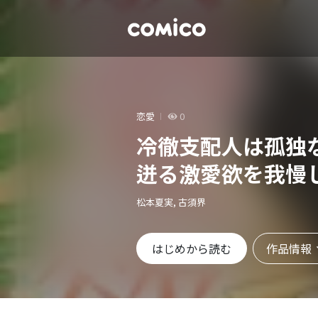
恋愛
0
冷徹支配人は孤独
迸る激愛欲を我慢
松本夏実, 古須界
作品情報
はじめから読む