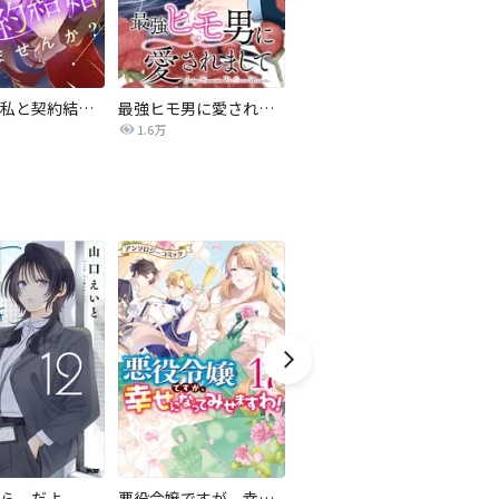
旦那様、私と契約結婚しませんか？【タテヨミ】
最強ヒモ男に愛されまして
Perfect Crime
氷
1.6万
206.5万
ら、だよ
悪役令嬢ですが、幸せになってみせますわ！ アンソロジーコミック
おとなの初恋【マイクロ】