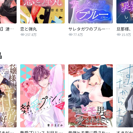
【タテカラー版】漣蒼士に処女を捧ぐ～さあ、じっくり愛でましょうか
恋と弾丸
サレタガワのブルー【タテヨミ】
257.8万
77.6万
15.9万
品
お嬢様はお仕置きが好き
熱愛プリンス お兄ちゃんはキミが好き
最強ヒモ男に愛されまして
すきだか