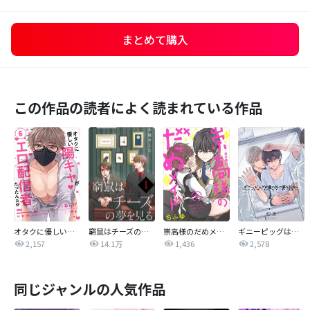
まとめて購入
この作品の読者によく読まれている作品
オタクに優しい陽キャがエロ配信者だったんだが【単話売】
窮鼠はチーズの夢を見る【単話】
崇高様のだめメイド 【単話売】
ギニーピッグは檻の外の夢を見ない【単話売】
2,157
14.1万
1,436
2,578
同じジャンルの人気作品