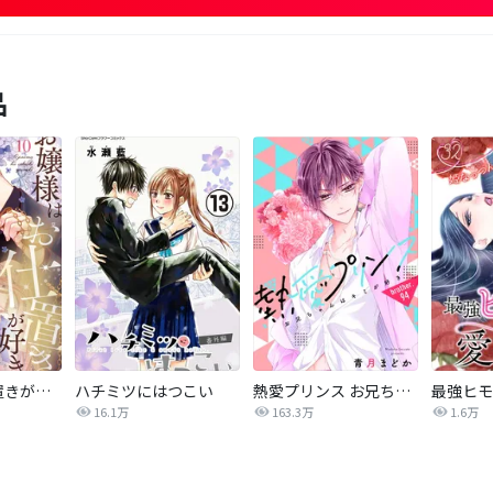
品
お嬢様はお仕置きが好き
ハチミツにはつこい
熱愛プリンス お兄ちゃんはキミが好き
16.1万
163.3万
1.6万