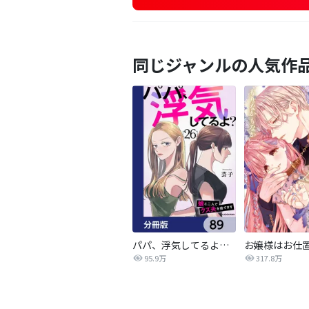
同じジャンルの人気作
パパ、浮気してるよ？娘と二人でクズ夫を捨てます【分冊版】
95.9万
317.8万