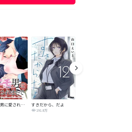
最強ヒモ男に愛されまして
すきだから、だよ
おとなの初恋【マイクロ】
191.8万
9.0万