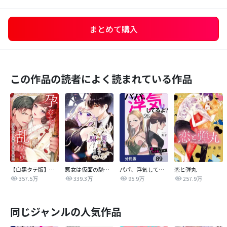
まとめて購入
この作品の読者によく読まれている作品
【白黒タテ版】孕むまで乱れいけ～身代わり花嫁と軍服の猛愛
悪女は仮面の騎士に騙されない
パパ、浮気してるよ？娘と二人でクズ夫を捨てます【分冊版】
恋と弾丸
357.5万
339.3万
95.9万
257.9万
同じジャンルの人気作品