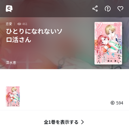
恋愛
461
ひとりになれないソ
ロ活さん
深水恵
594
全1巻を表示する