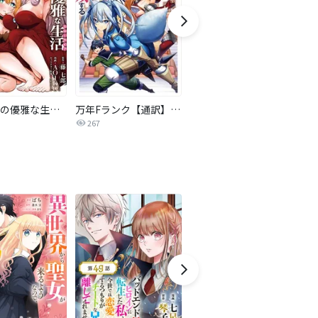
追放勇者の優雅な生活～自由になったら俺だけの最愛天使も手に入った！～
万年Fランク【通訳】スキル持ち底辺冒険者、異種族の最強美少女たちとパーティーを組んで才能に開花し無双する
科学的に存在しうるクリーチャー娘の観察日誌
帰
267
6,060