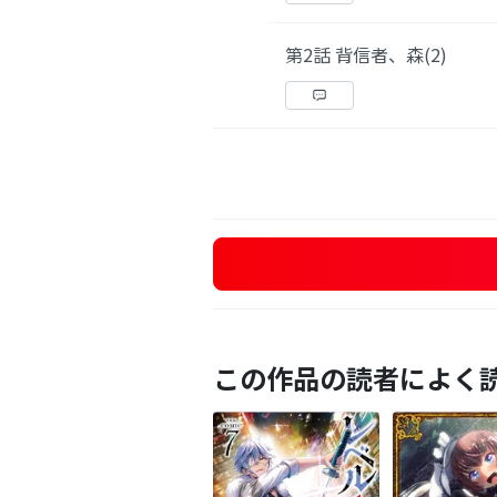
第2話 背信者、森(2)
この作品の読者によく