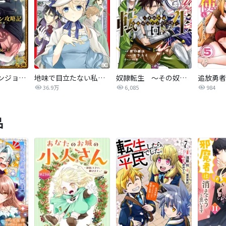
ふかふかダンジョン攻略記 ～俺の異世界転生冒険譚～
地味で目立たない私は、今日で終わりにします。【分冊版】
奴隷転生 ～その奴隷、最強の元王子につき～
36.9万
6,085
984
品