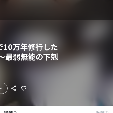
で10万年修行した
 ～最弱無能の下剋