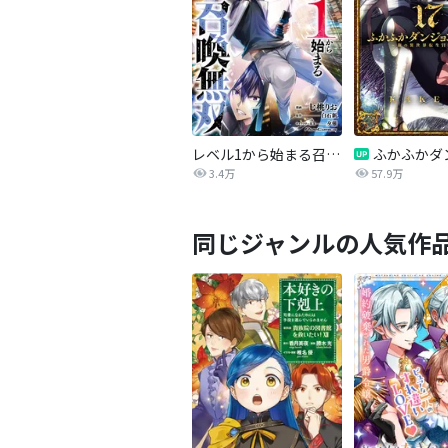
レベル1から始まる召喚無双 THE COMIC
3.4万
57.9万
同じジャンルの人気作