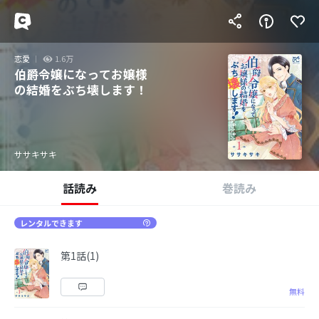
恋愛
1.6万
伯爵令嬢になってお嬢様
の結婚をぶち壊します！
ササキサキ
話読み
巻読み
レンタルできます
第1話(1)
無料