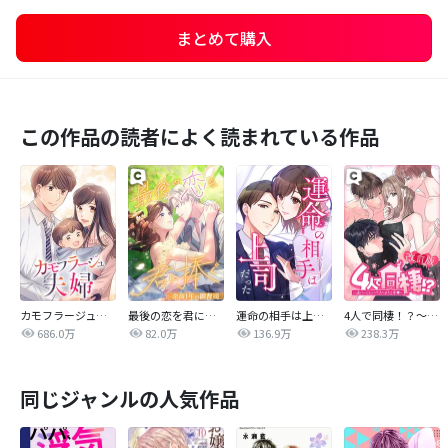
まとめて購入
この作品の読者によく読まれている作品
カモフラージュ夫婦
最後の恋を君に捧ぐ～余命1年の御曹司～
運命の相手は上司だった
4人で同棲！？～逆ハーレムハウスへようこそ♥～【改訂版】
686.0万
82.0万
136.9万
238.3万
同じジャンルの人気作品