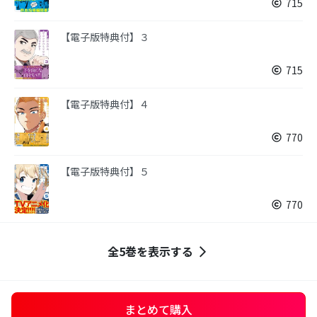
715
【電子版特典付】３
715
【電子版特典付】４
770
【電子版特典付】５
770
全5巻を表示する
まとめて購入