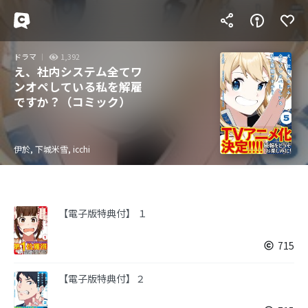
ドラマ
1,392
え、社内システム全てワ
ンオペしている私を解雇
ですか？（コミック）
伊於, 下城米雪, icchi
【電子版特典付】 １
715
【電子版特典付】２