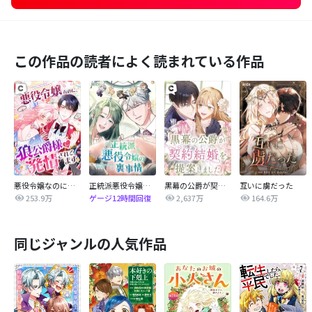
この作品の読者によく読まれている作品
悪役令嬢なのに、狼公爵様に発情されてます
正統派悪役令嬢の裏事情
黒幕の公爵が契約結婚を提案しました
互いに虜だった
253.9万
2,637万
164.6万
ゲージ12時間回復
同じジャンルの人気作品