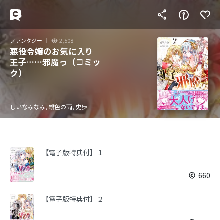
ファンタジー
2,508
悪役令嬢のお気に入り
王子……邪魔っ（コミッ
ク）
しいなみなみ, 緋色の雨, 史歩
【電子版特典付】１
660
【電子版特典付】２