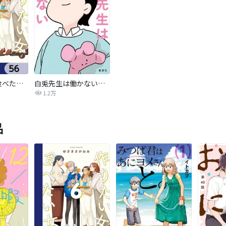
作りたい女と食べたい女【分冊版】
白兎先生は働かない【タテヨミ】
1.2万
品