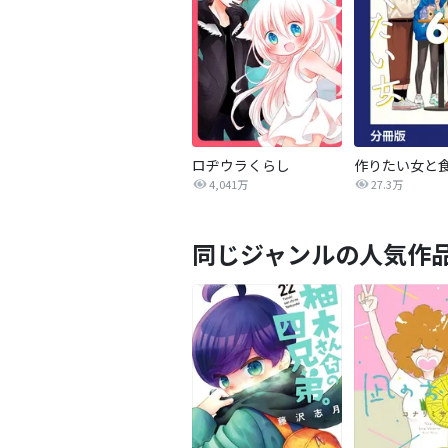
ロヂウラくらし
4,041万
27.3万
同じジャンルの人気作