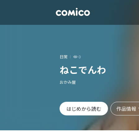
日常
0
ねこでんわ
おかみ屋
作品情報
はじめから読む