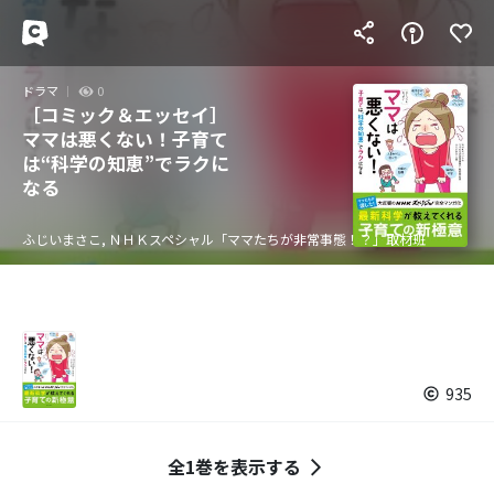
ドラマ
0
［コミック＆エッセイ］
ママは悪くない！子育て
は“科学の知恵”でラクに
なる
ふじいまさこ, ＮＨＫスペシャル「ママたちが非常事態！？」取材班
935
全1巻を表示する