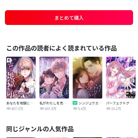
まとめて購入
この作品の読者によく読まれている作品
あなたを地獄に堕とすまで
私がわたしを売る理由
シンジュウエンド【タテヨミ】
パーフェクトグリッター
837.3万
607.0万
5.4万
35.2万
同じジャンルの人気作品