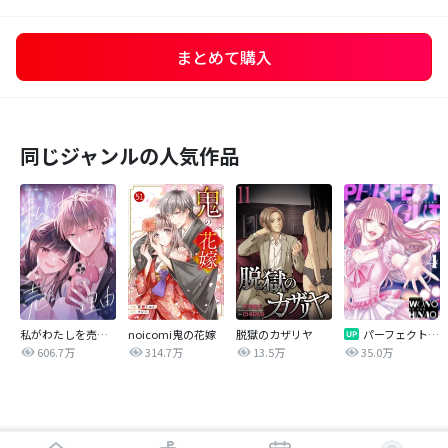
まとめて購入
同じジャンルの人気作品
私がわたしを売る理由
noicomi鬼の花嫁
脱獄のカザリヤ
パーフェクトグリッター
606.7万
314.7万
13.5万
35.0万