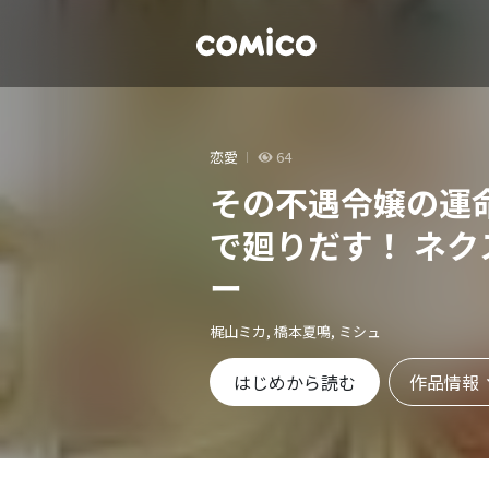
恋愛
64
その不遇令嬢の運
で廻りだす！ ネク
ー
梶山ミカ, 橋本夏鳴, ミシュ
作品情報
はじめから読む