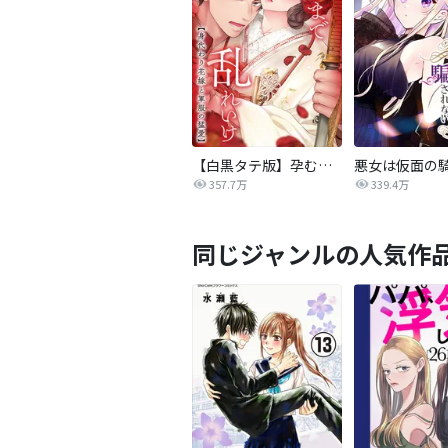
【白黒タテ版】孕むまで乱れいけ～身代わり花嫁と軍服の猛愛
357.7万
339.4万
同じジャンルの人気作