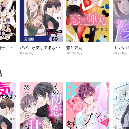
悪女は仮面の騎士に騙されない
パパ、浮気してるよ？娘と二人でクズ夫を捨てます【分冊版】
恋と弾丸
96.0万
257.9万
77.8万
品