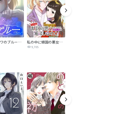
サレタガワのブルー【タテヨミ】
私の中に傾国の悪女がいますが、絶対に国は滅ぼしません！【タテヨミ】
最強ヒモ男に愛されまして
9,705
1.6万