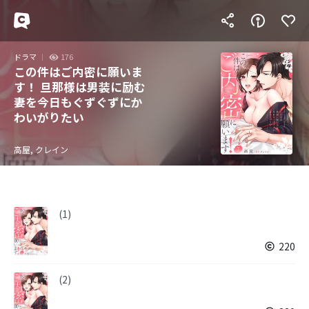
ドラマ
176
この件はご内密に願いま
す！ 旦那様は男装に励む
妻を今日もぐずぐずにか
わいがりたい
高屋, クレイン
(1)
220
(2)