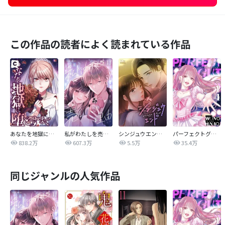
この作品の読者によく読まれている作品
あなたを地獄に堕とすまで
私がわたしを売る理由
シンジュウエンド【タテヨミ】
パーフェクトグリッター
838.2万
607.3万
5.5万
35.4万
同じジャンルの人気作品