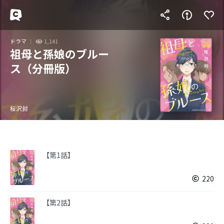
ドラマ
1,141
祖母と孫娘のブルー
ス（分冊版）
桜沢鈴
【第1話】
220
【第2話】