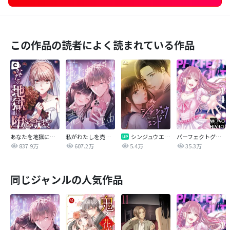
この作品の読者によく読まれている作品
あなたを地獄に堕とすまで
私がわたしを売る理由
シンジュウエンド【タテヨミ】
パーフェクトグリッター
837.9万
607.2万
5.4万
35.3万
同じジャンルの人気作品