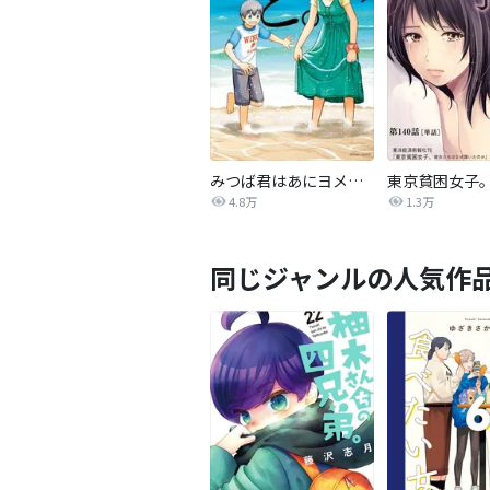
みつば君はあにヨメさんと。
4.8万
1.3万
同じジャンルの人気作