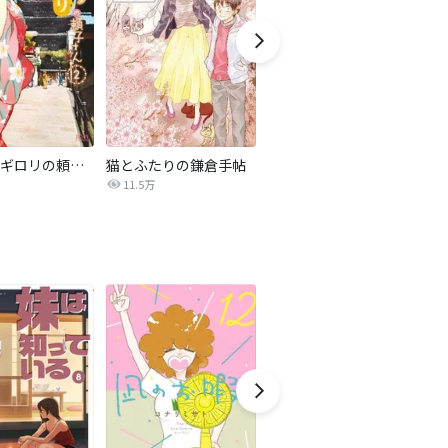
はんなりギロリの頼子さん
猫とふたりの鎌倉手帖
かくかくしかじか
ト
11.5万
2,140