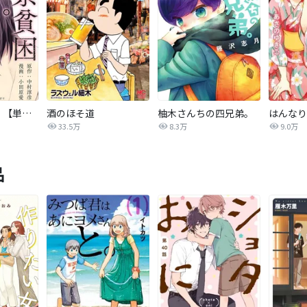
東京貧困女子。【単話】
酒のほそ道
柚木さんちの四兄弟。
33.5万
8.3万
9.0万
品