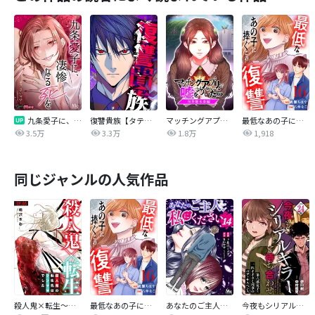
九条愛子に、凄惨なる死を【タテヨミ】
復讐貴族【タテヨミ】
マッチングアプリで嘘をついたら～向井地未来編～【タテヨミ】
最低なあの子に捧ぐこの復讐 分冊版
3.5万
3.3万
1.8万
1,918
同じジャンルの人気作品
殺人鬼×転生～殺人鬼の転生先はシンママでした～
最低なあの子に捧ぐこの復讐 分冊版
あなたのご主人、私にください
今夜もシリアルキラーと待ち合わせ 分冊版