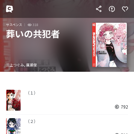
サスペンス
318
葬いの共犯者
三上つぐみ, 廣瀬俊
（１）
792
（２）