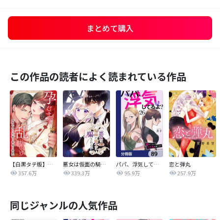
まとめて購入
この作品の読者によく読まれている作品
【白黒タテ版】孕むまで乱れいけ～身代わり花嫁と軍服の猛愛
悪女は仮面の騎士に騙されない
パパ、浮気してるよ？娘と二人でクズ夫を捨てます【分冊版】
恋と弾丸
357.6万
339.3万
95.9万
257.9万
同じジャンルの人気作品