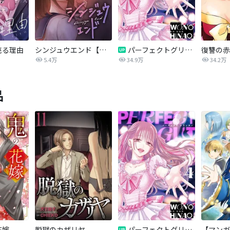
売る理由
シンジュウエンド【タテヨミ】
パーフェクトグリッター
5.4万
34.9万
34.2万
品
花嫁
脱獄のカザリヤ
パーフェクトグリッター