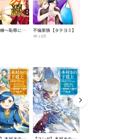
復讐の赤線～恥辱にまみれた少女の運命～【タテヨミ】
不倫家族【タテヨミ】
夫を社会的に抹殺する5つの方法
1.8万
629.5万
【マンガ】本好きの下剋上 第二部
【マンガ】本好きの下剋上 第三部
隣国の王太子が奴隷として売られていたので買ってみました【単話】
天