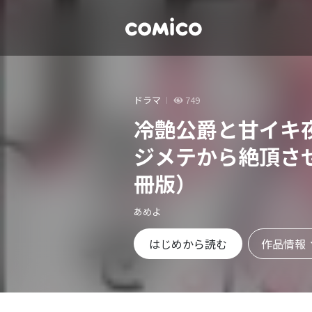
ドラマ
749
冷艶公爵と甘イキ
ジメテから絶頂さ
冊版）
あめよ
作品情報
はじめから読む