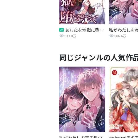
あなたを地獄に堕とすまで
私がわたしを
833.8万
606.4万
同じジャンルの人気作
私がわたしを売る理由
noicomi鬼の