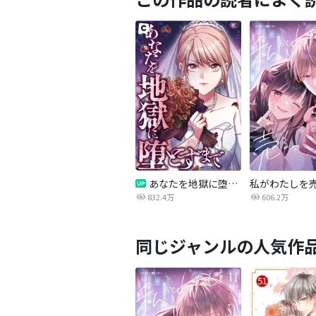
あなたを地獄に堕とすまで
私がわたしを
832.4万
606.2万
同じジャンルの人気作