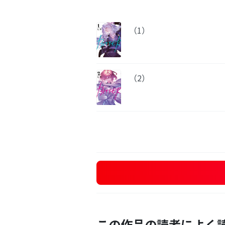
（1）
（2）
この作品の読者によく