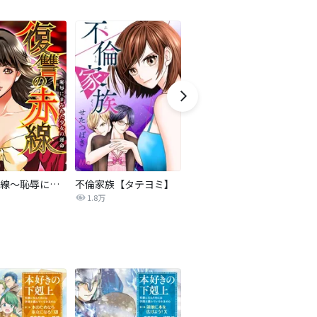
復讐の赤線～恥辱にまみれた少女の運命～【タテヨミ】
不倫家族【タテヨミ】
セフレの品格―プライド―
1.8万
306.3万