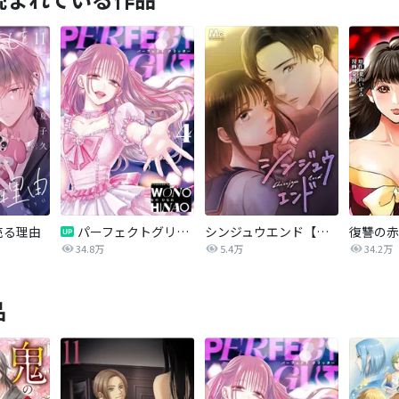
売る理由
パーフェクトグリッター
シンジュウエンド【タテヨミ】
34.8万
5.4万
34.2万
品