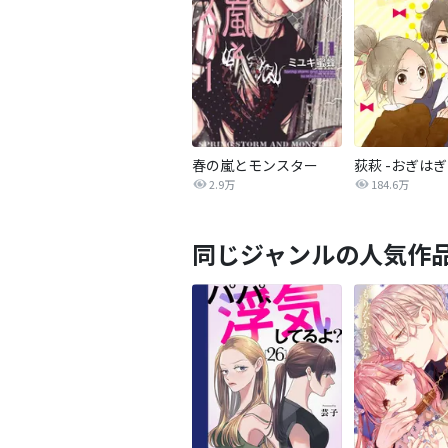
春の嵐とモンスター
荻萩 -おぎはぎ
2.9万
184.6万
同じジャンルの人気作