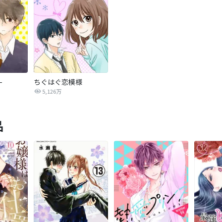
-
ちぐはぐ恋模様
5,126万
品