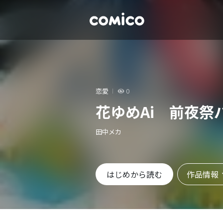
恋愛
0
花ゆめAi 前夜祭
田中メカ
作品情報
はじめから読む