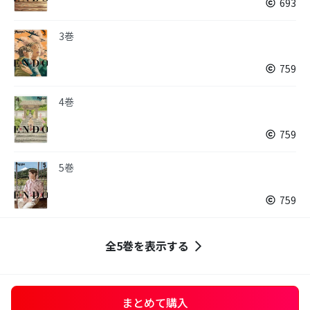
693
3巻
759
4巻
759
5巻
759
全5巻を表示する
まとめて購入