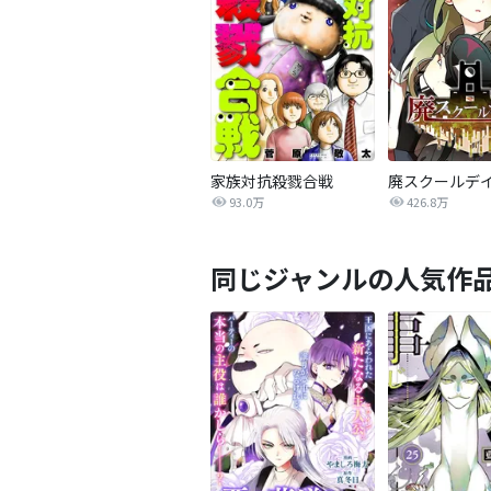
家族対抗殺戮合戦
廃スクールデ
93.0万
426.8万
同じジャンルの人気作