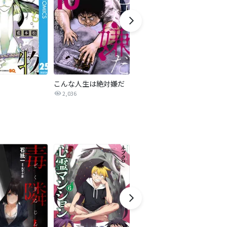
こんな人生は絶対嫌だ
煉獄女子
2,036
5.9万