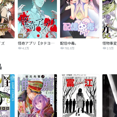
イズ
怪奇アプリ【タテヨミ】
配信中毒。
怪物事変
4.2万
781.0万
2.5万
品