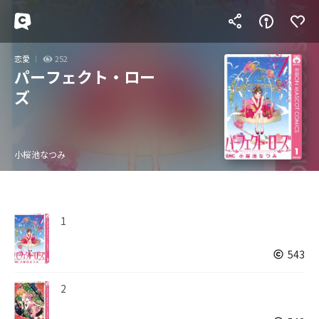
恋愛
252
パーフェクト・ロー
ズ
小桜池なつみ
1
543
2