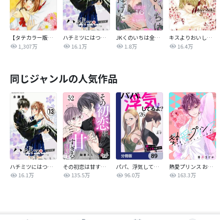
【タテカラー版】なまいきざかり。
ハチミツにはつこい
JKくのいちは全てを捧げたい
キスよりおいしいっ！
1,307万
16.1万
1.8万
16.4万
同じジャンルの人気作品
ハチミツにはつこい
その初恋は甘すぎる～恋愛処女には刺激が強い～
パパ、浮気してるよ？娘と二人でクズ夫を捨てます【分冊版】
熱愛プリンス お兄ちゃんはキミが好き
16.1万
135.5万
96.0万
163.3万