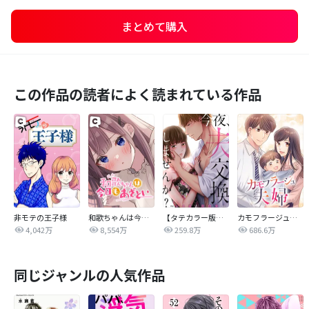
まとめて購入
この作品の読者によく読まれている作品
非モテの王子様
和歌ちゃんは今日もあざとい
【タテカラー版】今夜、夫交換しませんか？～レス夫と肉食夫～
カモフラージュ夫婦
4,042万
8,554万
259.8万
686.6万
同じジャンルの人気作品