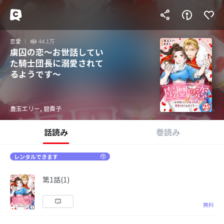
恋愛
44.1万
虜囚の恋～お世話してい
た騎士団長に溺愛されて
るようです～
豊玉エリー, 碧貴子
話読み
巻読み
レンタルできます
第1話(1)
無料