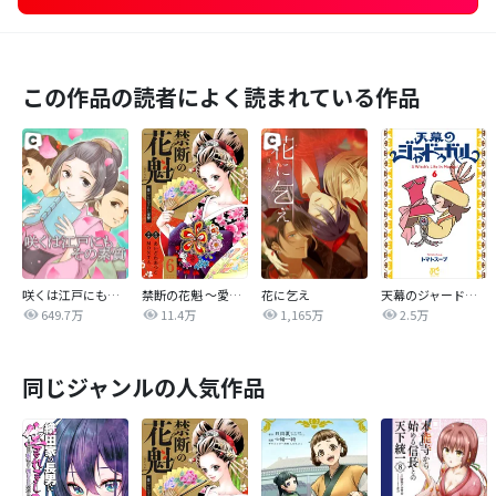
この作品の読者によく読まれている作品
咲くは江戸にもその素質
禁断の花魁 ～愛から生まれた復讐～
花に乞え
天幕のジャードゥーガル
649.7万
11.4万
1,165万
2.5万
同じジャンルの人気作品