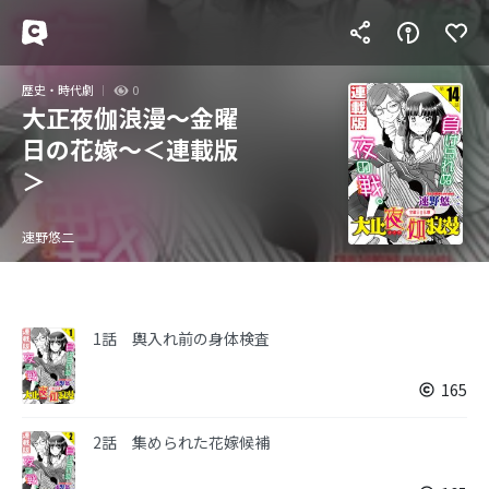
歴史・時代劇
0
大正夜伽浪漫～金曜
日の花嫁～＜連載版
＞
速野悠二
1話 輿入れ前の身体検査
165
2話 集められた花嫁候補