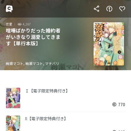
恋愛
4,267
喧嘩ばかりだった婚約者
がいきなり溺愛してきま
す【単行本版】
絢瀬マコト, 絢瀬マコト, マチバリ
Ｉ【電子限定特典付き】
770
II【電子限定特典付き】