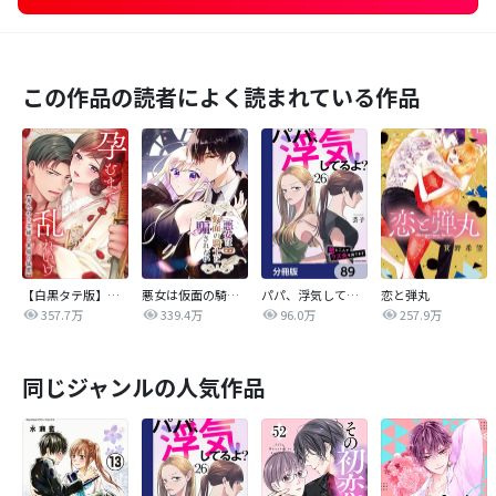
この作品の読者によく読まれている作品
【白黒タテ版】孕むまで乱れいけ～身代わり花嫁と軍服の猛愛
悪女は仮面の騎士に騙されない
パパ、浮気してるよ？娘と二人でクズ夫を捨てます【分冊版】
恋と弾丸
357.7万
339.4万
96.0万
257.9万
同じジャンルの人気作品