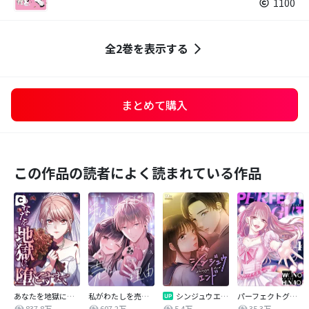
1100
全2巻を表示する
まとめて購入
この作品の読者によく読まれている作品
あなたを地獄に堕とすまで
私がわたしを売る理由
シンジュウエンド【タテヨミ】
パーフェクトグリッター
837.8万
607.2万
5.4万
35.3万