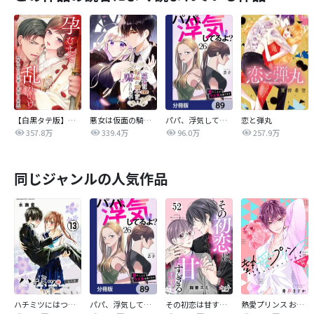
【白黒タテ版】孕むまで乱れいけ～身代わり花嫁と軍服の猛愛
悪女は仮面の騎士に騙されない
パパ、浮気してるよ？娘と二人でクズ夫を捨てます【分冊版】
恋と弾丸
357.8万
339.4万
96.0万
257.9万
同じジャンルの人気作品
ハチミツにはつこい
パパ、浮気してるよ？娘と二人でクズ夫を捨てます【分冊版】
その初恋は甘すぎる～恋愛処女には刺激が強い～
熱愛プリンス お兄ちゃんはキミが好き