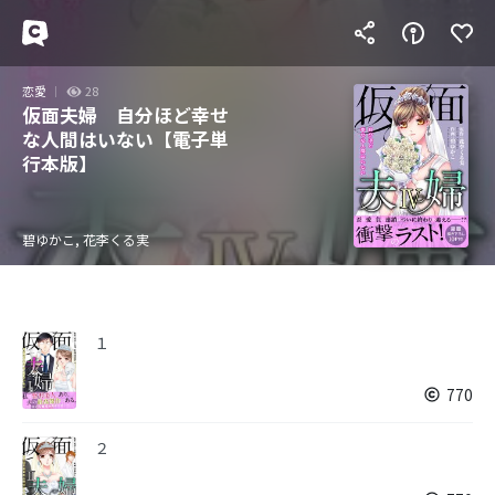
恋愛
28
仮面夫婦 自分ほど幸せ
な人間はいない【電子単
行本版】
碧ゆかこ, 花李くる実
１
770
２