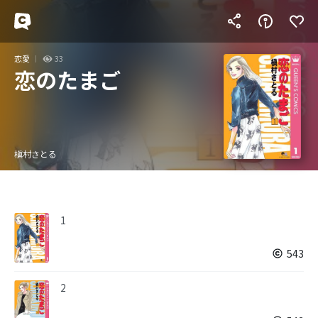
恋愛
33
恋のたまご
槇村さとる
1
543
2