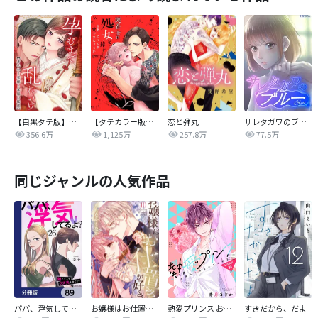
【白黒タテ版】孕むまで乱れいけ～身代わり花嫁と軍服の猛愛
【タテカラー版】漣蒼士に処女を捧ぐ～さあ、じっくり愛でましょうか
恋と弾丸
サレタガワのブルー【タテヨミ】
356.6万
1,125万
257.8万
77.5万
同じジャンルの人気作品
パパ、浮気してるよ？娘と二人でクズ夫を捨てます【分冊版】
お嬢様はお仕置きが好き
熱愛プリンス お兄ちゃんはキミが好き
すきだから、だよ