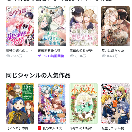
悪役令嬢なのに、狼公爵様に発情されてます
正統派悪役令嬢の裏事情
黒幕の公爵が契約結婚を提案しました
互いに虜だった
253.5万
2,636万
164.4万
ゲージ12時間回復
同じジャンルの人気作品
【マンガ】本好きの下剋上 第四部
私の主人は大きな犬系騎士様
あなたのお城の小人さん ～御飯下さい、働きますっ～（コミック）【分冊版】
転生したら平民でした。～生活水準に耐えられないので貴族を目指します～（コミック）