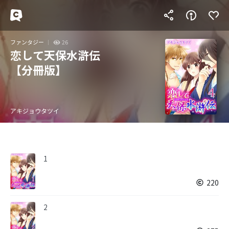
ファンタジー
26
恋して天保水滸伝
【分冊版】
アキジョウタツイ
1
220
2