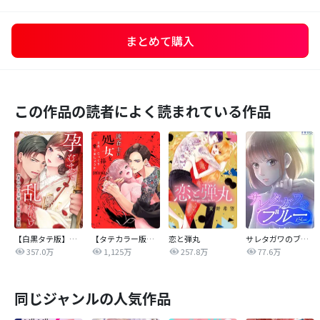
まとめて購入
この作品の読者によく読まれている作品
【白黒タテ版】孕むまで乱れいけ～身代わり花嫁と軍服の猛愛
【タテカラー版】漣蒼士に処女を捧ぐ～さあ、じっくり愛でましょうか
恋と弾丸
サレタガワのブルー【タテヨミ】
357.0万
1,125万
257.8万
77.6万
同じジャンルの人気作品