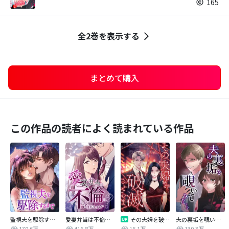
165
全2巻を表示する
まとめて購入
この作品の読者によく読まれている作品
監視夫を駆除するまで
愛妻弁当は不倫に含まれますか？
その夫婦を破滅させるまで
夫の裏垢を覗いてみたら
170.6万
416.8万
16.1万
130.3万