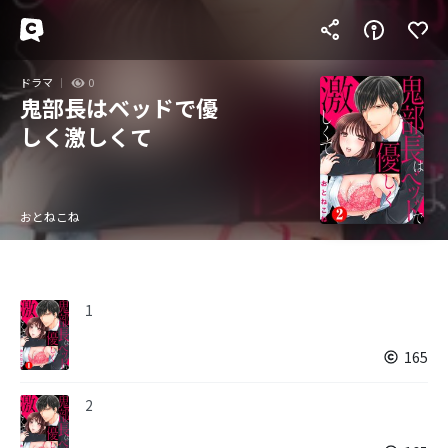
ドラマ
0
鬼部長はベッドで優
しく激しくて
おとねこね
1
165
2