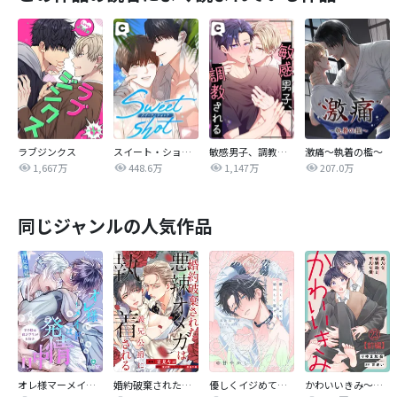
ラブジンクス
スイート・ショット
敏感男子、調教される
激痛～執着の檻～
1,667万
448.6万
1,147万
207.0万
同じジャンルの人気作品
オレ様マーメイドは発情中～王子様は貧乏学生がお好き～
婚約破棄された悪辣オメガは義兄公爵に執着される 【連載版】
優しくイジめて溶かして混ぜて
かわいいきみ～美人な幼馴染と平凡な僕～