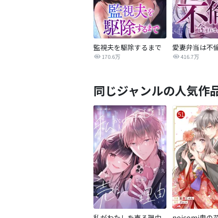
監視夫を駆除するまで
170.6万
416.7万
同じジャンルの人気作
私がわたしを売る理由
noicomi鬼の