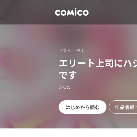
ドラマ
1
エリート上司にハ
です
きらた
作品情報
はじめから読む