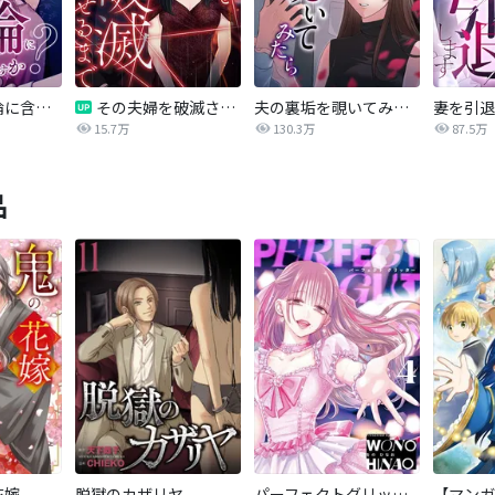
愛妻弁当は不倫に含まれますか？
その夫婦を破滅させるまで
夫の裏垢を覗いてみたら
妻を引退
15.7万
130.3万
87.5万
品
花嫁
脱獄のカザリヤ
パーフェクトグリッター