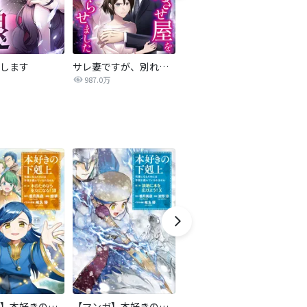
します
サレ妻ですが、別れさせ屋を寝返らせました
僕らの喉にはフタがある
騙
987.0万
7,084万
【マンガ】本好きの下剋上 第二部
【マンガ】本好きの下剋上 第三部
天は赤い河のほとり
傍