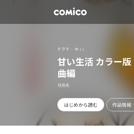
ドラマ
12
甘い生活 カラー版
曲編
弓月光
作品情報
はじめから読む