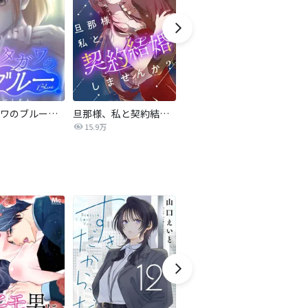
サレタガワのブルー【タテヨミ】
旦那様、私と契約結婚しませんか？【タテヨミ】
私の中に傾国の悪女がいますが、絶対に国は滅ぼしません！【タテヨミ】
15.9万
9,697