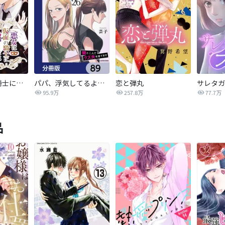
悪女は仮面の騎士に騙されない
パパ、浮気してるよ？娘と二人でクズ夫を捨てます【分冊版】
恋と弾丸
95.9万
257.8万
77.7万
品