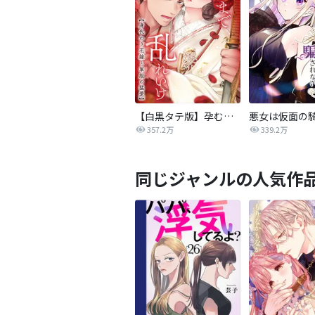
【白黒タテ版】孕むまで乱れいけ～身代わり花嫁と軍服の猛愛
357.2万
339.2万
同じジャンルの人気作