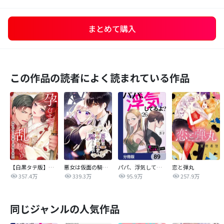
まとめて購入
この作品の読者によく読まれている作品
【白黒タテ版】孕むまで乱れいけ～身代わり花嫁と軍服の猛愛
悪女は仮面の騎士に騙されない
パパ、浮気してるよ？娘と二人でクズ夫を捨てます【分冊版】
恋と弾丸
357.4万
339.3万
95.9万
257.9万
同じジャンルの人気作品