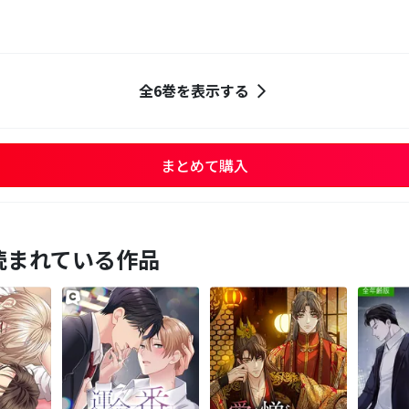
全6巻を表示する
まとめて購入
読まれている作品