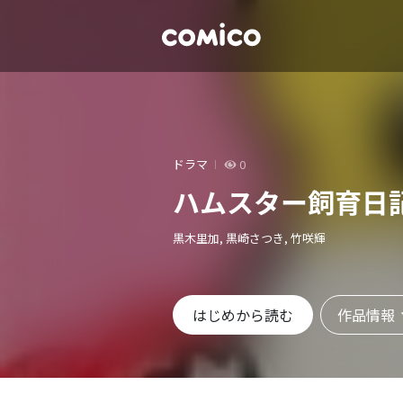
ドラマ
0
ハムスター飼育日記
黒木里加, 黒崎さつき, 竹咲輝
作品情報
はじめから読む