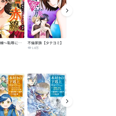
復讐の赤線～恥辱にまみれた少女の運命～【タテヨミ】
不倫家族【タテヨミ】
セフレの品格―プライド―
1.8万
306.3万