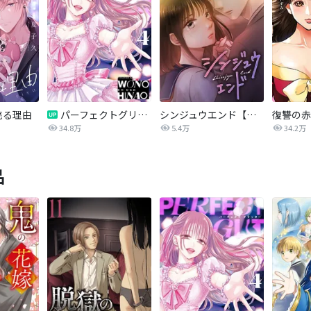
売る理由
パーフェクトグリッター
シンジュウエンド【タテヨミ】
34.8万
5.4万
34.2万
品