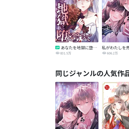
あなたを地獄に堕とすまで
私がわたしを
831.5万
606.2万
同じジャンルの人気作