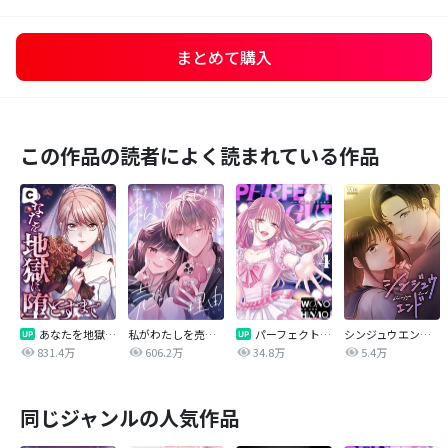
まとめて購入
この作品の読者によく読まれている作品
あなたを地獄に堕とすまで
私がわたしを売る理由
パーフェクトグリッター
シンジュウエンド【タテヨミ】
831.4万
606.2万
34.8万
5.4万
同じジャンルの人気作品