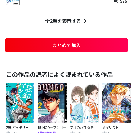
576
全2巻を表示する
まとめて購入
この作品の読者によく読まれている作品
忘却バッテリー
BUNGO―ブンゴ―
アオのハコ タテカラー版【タテヨミ】
メダリスト
1.4万
1.8万
2.2万
5巻分無料増