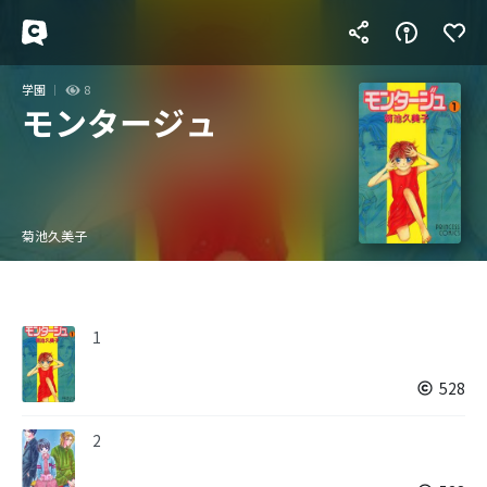
学園
8
モンタージュ
菊池久美子
1
528
2