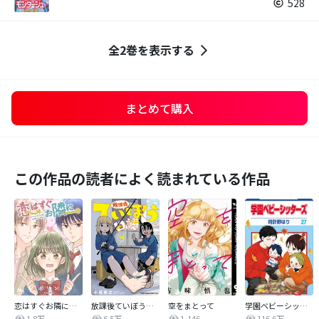
528
全2巻を表示する
まとめて購入
この作品の読者によく読まれている作品
恋はすぐお隣に【タテヨミ】
放課後ていぼう日誌
空をまとって
学園ベビーシッターズ
1.8万
6.5万
1,146
116.6万