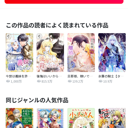
この作品の読者によく読まれている作品
今世は義妹を許しません
後悔はいいから殺してください
旦那様、稼いで離婚させていただきます！
氷華の騎士【タテヨミ】
1,000万
815.5万
139.2万
10.9万
同じジャンルの人気作品