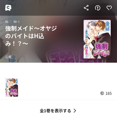
BL
0
強制メイド～オヤジ
のバイトはH込
み！？～
心愛
165
全1巻を表示する