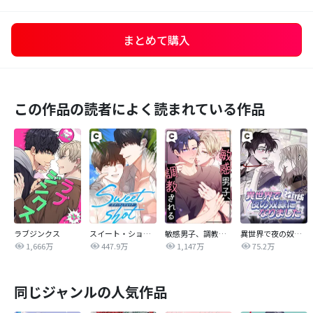
まとめて購入
この作品の読者によく読まれている作品
ラブジンクス
スイート・ショット
敏感男子、調教される
異世界で夜の奴隷になりました【改訂版】
1,666万
447.9万
1,147万
75.2万
同じジャンルの人気作品