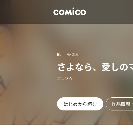
BL
216
さよなら、愛しの
エンゾウ
作品情報
はじめから読む