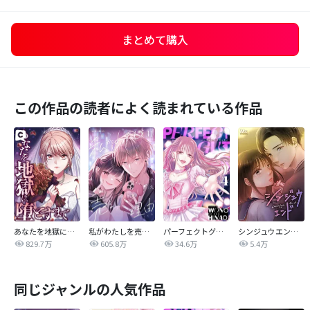
まとめて購入
この作品の読者によく読まれている作品
あなたを地獄に堕とすまで
私がわたしを売る理由
パーフェクトグリッター
シンジュウエンド【タテヨミ】
829.7万
605.8万
34.6万
5.4万
同じジャンルの人気作品