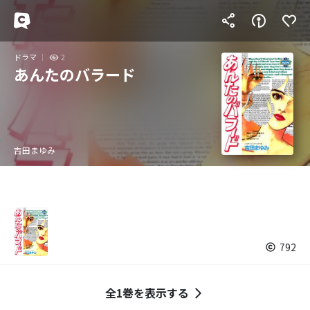
ドラマ
2
あんたのバラード
吉田まゆみ
792
全1巻を表示する