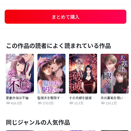
まとめて購入
この作品の読者によく読まれている作品
愛妻弁当は不倫に含まれますか？
監視夫を駆除するまで
その夫婦を破滅させるまで
夫の裏垢を覗いてみたら
416.0万
170.0万
15.3万
130.1万
同じジャンルの人気作品