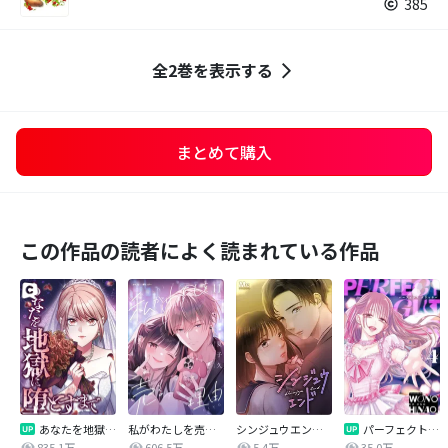
385
全2巻を表示する
まとめて購入
この作品の読者によく読まれている作品
あなたを地獄に堕とすまで
私がわたしを売る理由
シンジュウエンド【タテヨミ】
パーフェクトグリッター
835.1万
606.5万
5.4万
35.0万