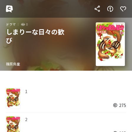
ドラマ
0
しまりーな日々の歓
び
篠原烏童
1
275
2