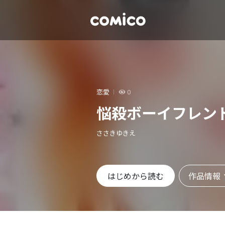
恋愛
0
悩殺ボーイフレン
ささきゆきえ
作品情報
はじめから読む