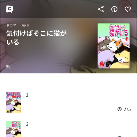
ドラマ
0
気付けばそこに猫が
いる
鮎
1
275
2