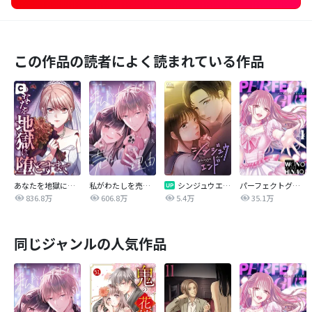
この作品の読者によく読まれている作品
あなたを地獄に堕とすまで
私がわたしを売る理由
シンジュウエンド【タテヨミ】
パーフェクトグリッター
836.8万
606.8万
5.4万
35.1万
同じジャンルの人気作品